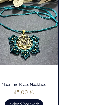
Macrame Brass Necklace
Schnellansicht
Preis
45,00 £
In den Warenkorb