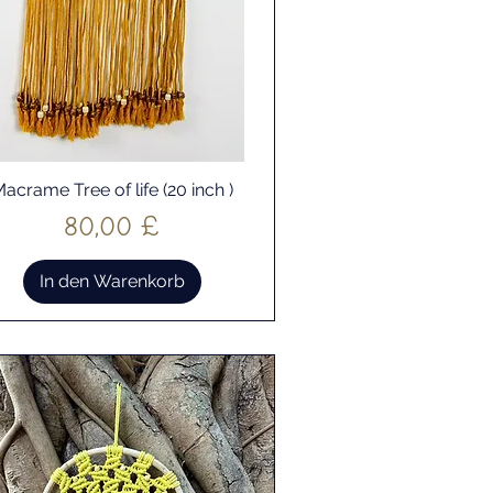
acrame Tree of life (20 inch )
Schnellansicht
Preis
80,00 £
In den Warenkorb