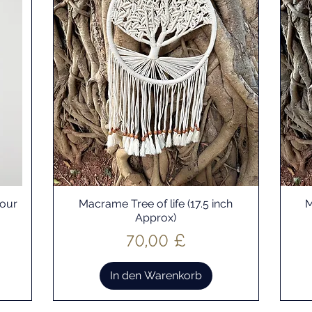
lour
Macrame Tree of life (17.5 inch
M
Schnellansicht
Approx)
Preis
70,00 £
In den Warenkorb