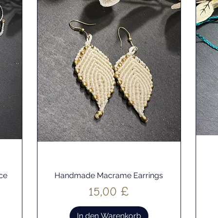
ce
Handmade Macrame Earrings
Schnellansicht
Preis
15,00 £
In den Warenkorb