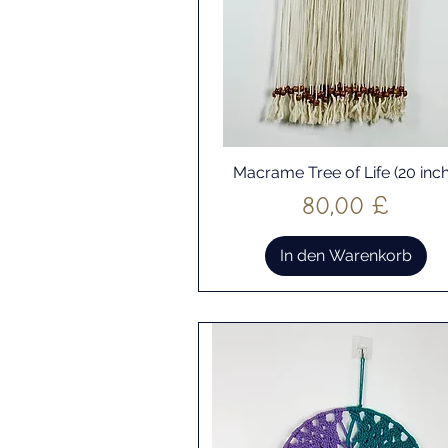
Macrame Tree of Life (20 inch
Schnellansicht
Preis
80,00 £
In den Warenkorb