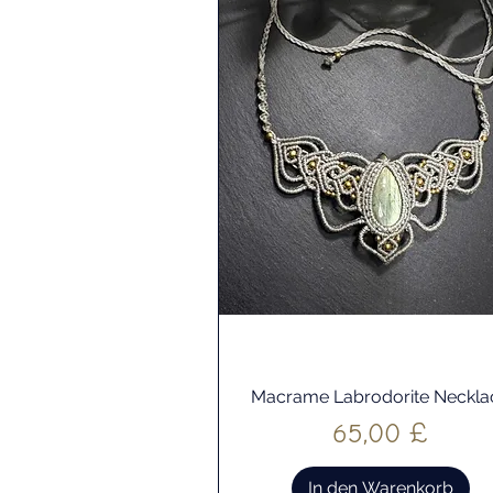
Macrame Labrodorite Neckla
Schnellansicht
Preis
65,00 £
In den Warenkorb