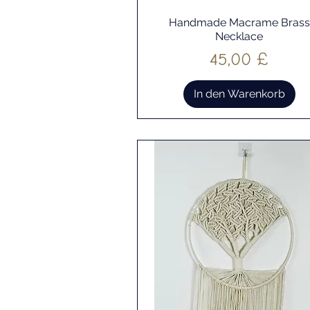
Handmade Macrame Brass
Schnellansicht
Necklace
Preis
45,00 £
In den Warenkorb