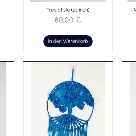
Tree of life (20 inch)
M
Schnellansicht
Preis
80,00 £
In den Warenkorb