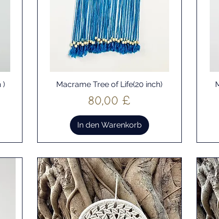
 )
Macrame Tree of Life(20 inch)
M
Schnellansicht
Preis
80,00 £
In den Warenkorb