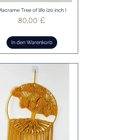
acrame Tree of life (20 inch )
Schnellansicht
Preis
80,00 £
In den Warenkorb