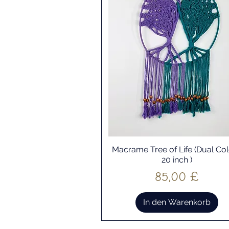
Macrame Tree of Life (Dual Co
Schnellansicht
20 inch )
Preis
85,00 £
In den Warenkorb