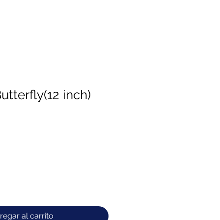
tterfly(12 inch)
regar al carrito