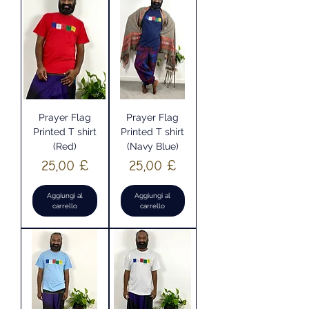
Prayer Flag
Prayer Flag
Printed T shirt
Printed T shirt
(Red)
(Navy Blue)
Prezzo
Prezzo
25,00 £
25,00 £
Aggiungi al
Aggiungi al
carrello
carrello