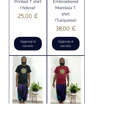
Printed T shirt
Embroidered
(Yellow)
Mandala T
shirt
Prezzo
25,00 £
(Turquoise)
Prezzo
38,00 £
Aggiungi al
Aggiungi al
carrello
carrello
Hand
Hand
Embroidered
Embroidered
Mandala T
Mandala T
shirt (Black )
shirt(Maroon)