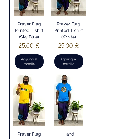
Prayer Flag
Prayer Flag
Printed T shirt
Printed T shirt
(Sky Blue)
(White)
Prezzo
Prezzo
25,00 £
25,00 £
Aggiungi al
Aggiungi al
carrello
carrello
Prayer Flag
Hand