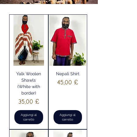
Yalk Woolen
Nepali Shirt
Shawls
Prezzo
45,00 £
(White with
border)
Prezzo
35,00 £
Aggiungi al
Aggiungi al
carrello
carrello